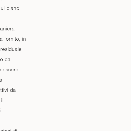
sul piano
maniera
 fornito, in
 residuale
to da
e essere
tà
ttivi da
il
i
otesi di