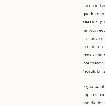
secondo live
quadro norm
attesa di pu
ha provvedut
La nuova dis
introdurre d
tassazione a
interpretati
“sostituibil
Riguardo al 
imposta sost
con riferime