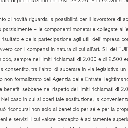
 data di pubblicazione del D.M. 25.3.2016 in Gazzetta Uff
to di novità riguarda la possibilità per il lavoratore di so
o parzialmente – le componenti monetarie collegate all’
 risultato e della partecipazione agli utili dell’impresa c
vvero con i compensi in natura di cui all’art. 51 del TUI
riodo, sempre nei limiti richiamati di 2.000 e di 2.500 e
a consentito, tra l’altro, di superare in via legislativa un
 non formalizzato dell’Agenzia delle Entrate, legittimand
ble benefit, sebbene nel rispetto dei limiti richiamati di 2.
Nel caso in cui si operi tale sostituzione, la convenienza
uò ricondursi non solo al beneficio per sé e per la propr
 beni e servizi il cui valore percepito è solitamente super