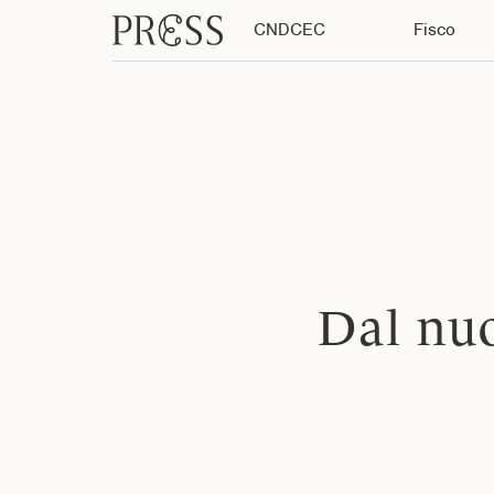
CNDCEC
Fisco
Dal nuo