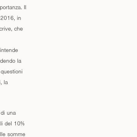
portanza. Il
.2016, in
crive, che
 intende
vedendo la
 questioni
, la
 di una
ali del 10%
 alle somme