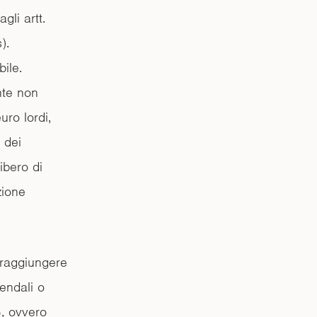
gli artt.
).
ile.
ente non
uro lordi,
 dei
ibero di
zione
a raggiungere
iendali o
5, ovvero