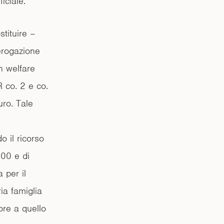
iciale.
stituire –
erogazione
on welfare
R co. 2 e co.
uro. Tale
o il ricorso
000 e di
 per il
ia famiglia
iore a quello