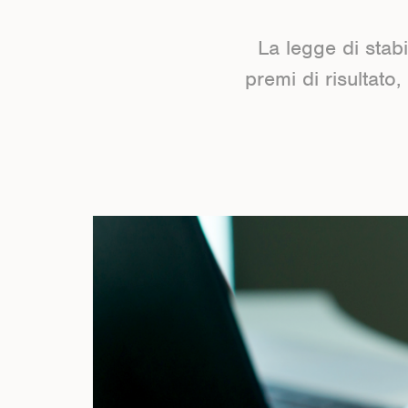
La legge di stabi
premi di risultato