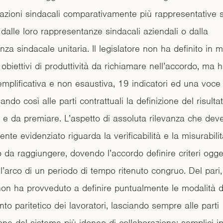
iazioni sindacali comparativamente più rappresentative 
dalle loro rappresentanze sindacali aziendali o dalla
za sindacale unitaria. Il legislatore non ha definito in 
 obiettivi di produttività da richiamare nell’accordo, ma ha
mplificativa e non esaustiva, 19 indicatori ed una voce
iando così alle parti contrattuali la definizione del risulta
 e da premiare. L’aspetto di assoluta rilevanza che dev
te evidenziato riguarda la verificabilità e la misurabili
vo da raggiungere, dovendo l’accordo definire criteri ogge
ll’arco di un periodo di tempo ritenuto congruo. Del pari, 
 non ha provveduto a definire puntualmente le modalità d
to paritetico dei lavoratori, lasciando sempre alle parti
ione del sistema più idoneo di collaborazione; semplici ip