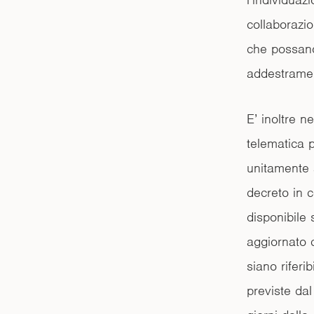
collaborazi
che possano 
addestramen
E’ inoltre n
telematica 
unitamente a
decreto in c
disponibile 
aggiornato c
siano riferib
previste da