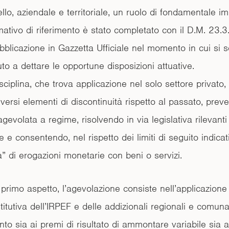
llo, aziendale e territoriale, un ruolo di fondamentale im
ativo di riferimento è stato completato con il D.M. 23.3
bblicazione in Gazzetta Ufficiale nel momento in cui si s
o a dettare le opportune disposizioni attuative.
ciplina, che trova applicazione nel solo settore privato,
iversi elementi di discontinuità rispetto al passato, pre
gevolata a regime, risolvendo in via legislativa rilevanti
ve e consentendo, nel rispetto dei limiti di seguito indicati
ità” di erogazioni monetarie con beni o servizi.
primo aspetto, l’agevolazione consiste nell’applicazione
itutiva dell’IRPEF e delle addizionali regionali e comun
nto sia ai premi di risultato di ammontare variabile sia