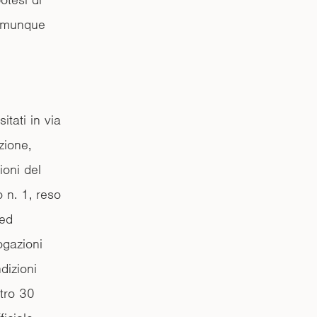
comunque
itati in via
zione,
ioni del
o n. 1, reso
 ed
ogazioni
ndizioni
ntro 30