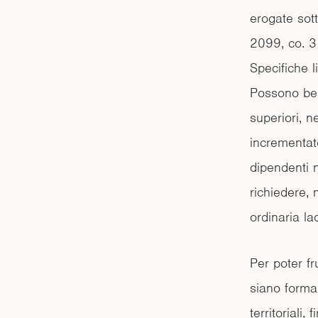
erogate sott
2099, co. 3 
Specifiche l
Possono bene
superiori, n
incrementat
dipendenti n
richiedere,
ordinaria l
Per poter fr
siano formali
territoriali,