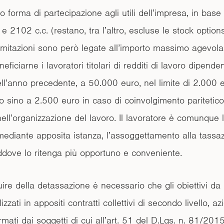
o forma di partecipazione agli utili dell’impresa, in base a
e 2102 c.c. (restano, tra l’altro, escluse le stock options
imitazioni sono però legate all’importo massimo agevolab
ficiarne i lavoratori titolari di redditi di lavoro dipend
ell’anno precedente, a 50.000 euro, nel limite di 2.000 e
o sino a 2.500 euro in caso di coinvolgimento paritetico
ell’organizzazione del lavoro. Il lavoratore è comunque l
 mediante apposita istanza, l’assoggettamento alla tassa
addove lo ritenga più opportuno e conveniente.
uire della detassazione è necessario che gli obiettivi d
zzati in appositi contratti collettivi di secondo livello, az
 firmati dai soggetti di cui all’art. 51 del D.Lgs. n. 81/201