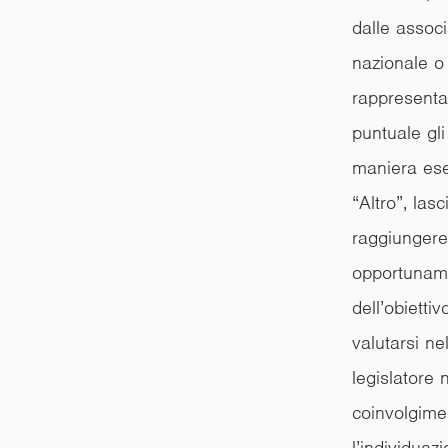
dalle assoc
nazionale o 
rappresentan
puntuale gli
maniera ese
“Altro”, lasc
raggiungere
opportunamen
dell’obietti
valutarsi ne
legislatore
coinvolgimen
l’individuaz