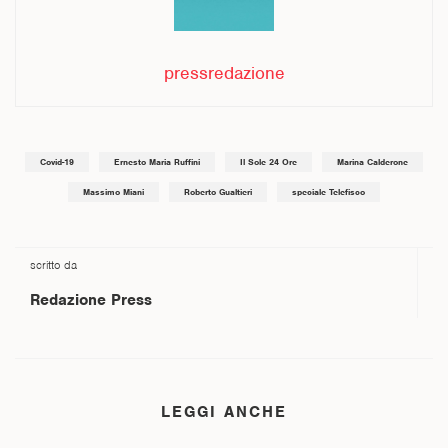
pressredazione
Covid-19
Ernesto Maria Ruffini
Il Sole 24 Ore
Marina Calderone
Massimo Miani
Roberto Gualtieri
speciale Telefisco
scritto da
Redazione Press
LEGGI ANCHE