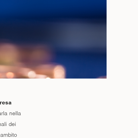
presa
rla nella
ali dei
l’ambito