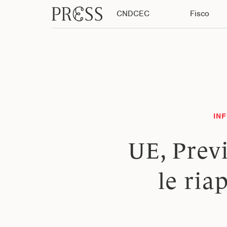
CNDCEC
Fisco
INF
UE, Prev
le ria