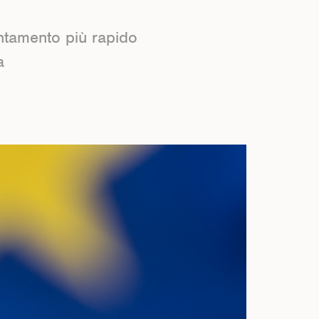
entamento più rapido
a