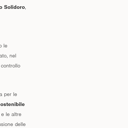
o Solidoro
,
o le
ato, nel
 controllo
 per le
ostenibile
e le altre
usione delle