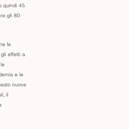
o quindi 45
ere gli 80
ne le
li effetti a
le
ndemia e le
creato nuove
, il
a