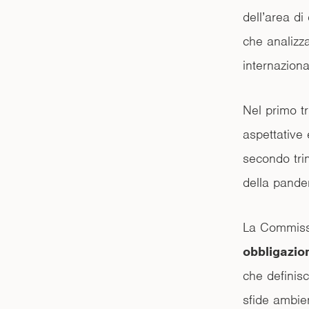
dell’area di
che analizz
internazion
Nel primo tr
aspettative 
secondo trim
della pande
La Commiss
obbligazion
che definisc
sfide ambien