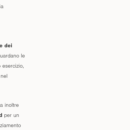
ia
e dei
iguardano le
 esercizio,
 nel
 inoltre
d
per un
anziamento