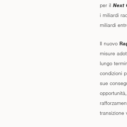
per il
Next 
i miliardi r
miliardi entr
Il nuovo
Ra
misure adott
lungo termi
condizioni p
sue consegu
opportunità,
rafforzament
transizione 